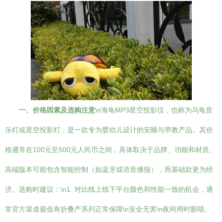
一、价格因素及选购注意
\n海龟MP3星空投影仪，也称为乌龟音
乐灯或星空投影灯，是一款专为婴幼儿设计的安睡与早教产品。其价
格通常在100元至500元人民币之间，具体取决于品牌、功能和材质。
高端版本可能包含智能控制（如蓝牙或语音播报），而基础款更为经
济。选购时建议：\n1. 对比线上线下平台颜色和性能一致的机会，通
常官方渠道最低有折叠产系列正常保障\n安全无害\n夜间用时眼睛。